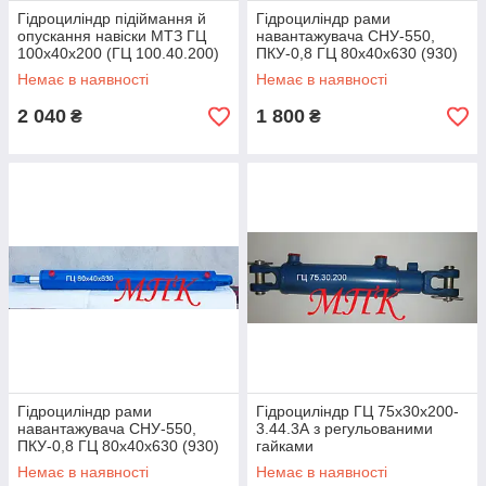
Гідроциліндр підіймання й
Гідроциліндр рами
опускання навіски МТЗ ГЦ
навантажувача СНУ-550,
100х40х200 (ГЦ 100.40.200)
ПКУ-0,8 ГЦ 80х40х630 (930)
під палець
Немає в наявності
Немає в наявності
2 040
1 800
₴
₴
Гідроциліндр рами
Гідроциліндр ГЦ 75х30х200-
навантажувача СНУ-550,
3.44.3А з регульованими
ПКУ-0,8 ГЦ 80х40х630 (930)
гайками
із ШС-40
Немає в наявності
Немає в наявності