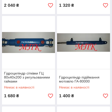
2 040
1 320
₴
₴
Гідроциліндр сітківки ГЦ
80х40х200 з регульованими
Гідроциліндр підіймання
гайками
мотовіло ГА-80000
Немає в наявності
Немає в наявності
1 680
1 400
₴
₴