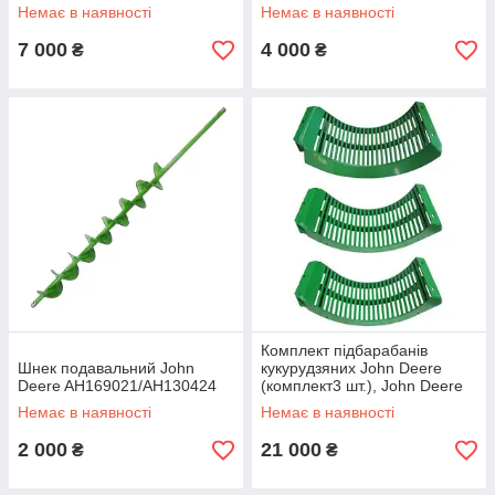
Немає в наявності
Немає в наявності
7 000
4 000
₴
₴
Комплект підбарабанів
Шнек подавальний John
кукурудзяних John Deere
Deere AH169021/AH130424
(комплект3 шт.), John Deere
9650STS, 9750STS,
Немає в наявності
Немає в наявності
9770STS, 9860STS,
2 000
21 000
₴
₴