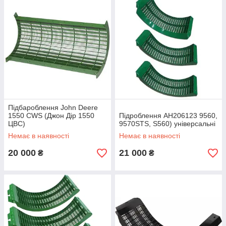
Підбароблення John Deere
1550 CWS (Джон Дір 1550
Підроблення AH206123 9560,
ЦВС)
9570STS, S560) універсальні
Немає в наявності
Немає в наявності
20 000
21 000
₴
₴