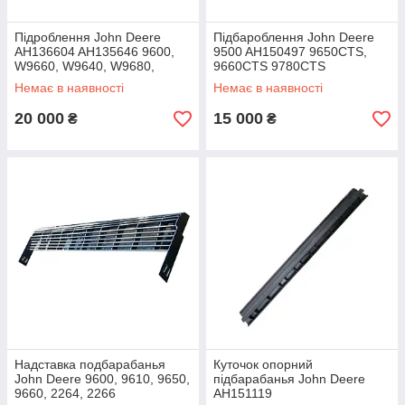
Підроблення John Deere
Підбароблення John Deere
AH136604 AH135646 9600,
9500 AH150497 9650CTS,
W9660, W9640, W9680,
9660CTS 9780CTS
W660.
Немає в наявності
Немає в наявності
20 000
15 000
₴
₴
Надставка подбарабанья
Куточок опорний
John Deere 9600, 9610, 9650,
підбарабанья John Deere
9660, 2264, 2266
AH151119