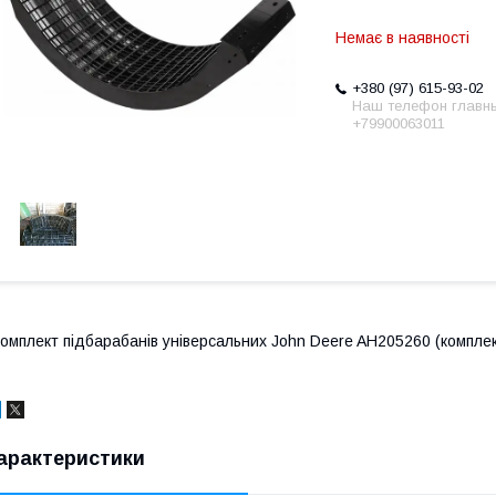
Немає в наявності
+380 (97) 615-93-02
Наш телефон главн
+79900063011
омплект підбарабанів універсальних John Deere AH205260 (комплек
арактеристики