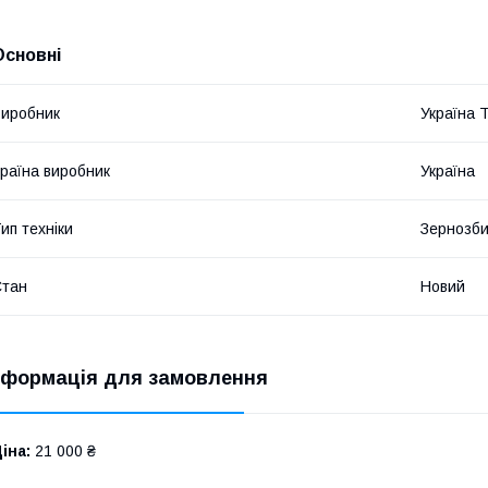
Основні
иробник
Україна 
раїна виробник
Україна
ип техніки
Зернозби
Стан
Новий
нформація для замовлення
іна:
21 000 ₴