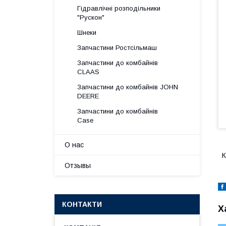
Гідравлічні розподільники
"Рускон"
Шнеки
Запчастини Ростсільмаш
Запчастини до комбайнів
CLAAS
Запчастини до комбайнів JOHN
DEERE
Запчастини до комбайнів
Case
О нас
К
Отзывы
КОНТАКТИ
Х