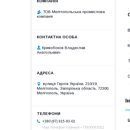
ТОВ Мелітопольська промислова
компанія
В
К
Кривобоков Владислав
Анатольевич
Т
вулиця Героїв України, 210/19,
Мелітополь, Запорізька область, 72300,
Мелітополь, Україна
І
Ц
+380 (97) 615-93-02
Наш телефон главный +79900063011