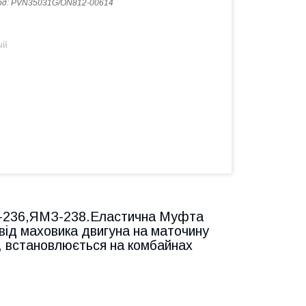
од:
PVN35031G/ON812-00614
ый
236,ЯМЗ-238.Еластична Муфта
від маховика двигуна на маточину
, встановлюється на комбайнах