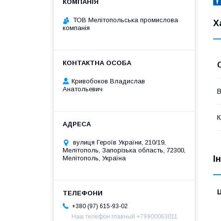
ТОВ Мелітопольська промислова
Х
компанія
Кривобоков Владислав
Анатольевич
В
К
вулиця Героїв України, 210/19,
Мелітополь, Запорізька область, 72300,
І
Мелітополь, Україна
Ц
+380 (97) 615-93-02
Наш телефон главный +79900063011