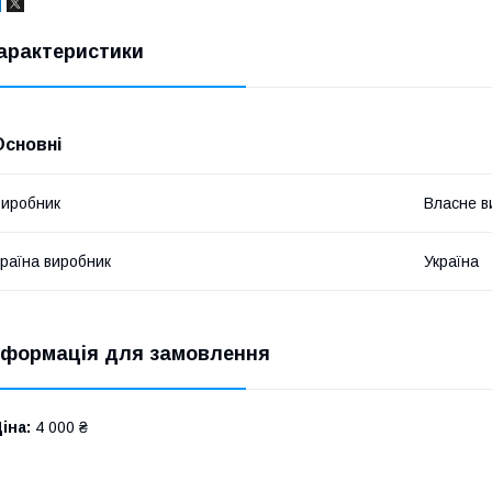
арактеристики
Основні
иробник
Власне в
раїна виробник
Україна
нформація для замовлення
іна:
4 000 ₴