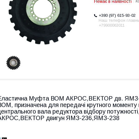
Немає в наявності
К
+380 (97) 615-93-02
Наш телефон главн
+79900063011
Еластична Муфта ВОМ АКРОС,ВЕКТОР дв. ЯМЗ-
ВОМ, призначена для передачі крутного моменту 
центрального вала редуктора відбору потужності
АКРОС,ВЕКТОР двигун ЯМЗ-236,ЯМЗ-238