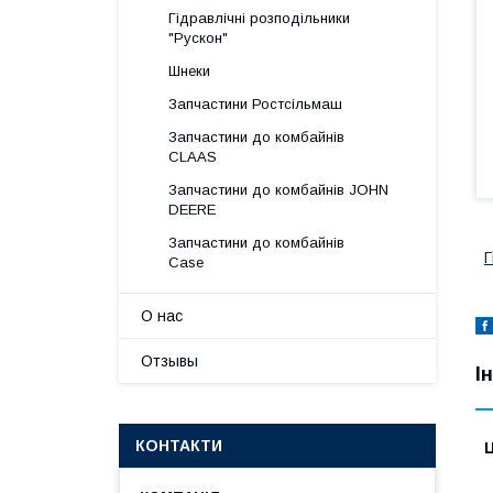
Гідравлічні розподільники
"Рускон"
Шнеки
Запчастини Ростсільмаш
Запчастини до комбайнів
CLAAS
Запчастини до комбайнів JOHN
DEERE
Запчастини до комбайнів
Г
Case
О нас
Отзывы
І
КОНТАКТИ
Ц