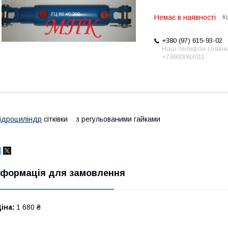
Немає в наявності
К
+380 (97) 615-93-02
Наш телефон главн
+79900063011
ідроциліндр
сітківки з регульованими гайками
нформація для замовлення
іна:
1 680 ₴