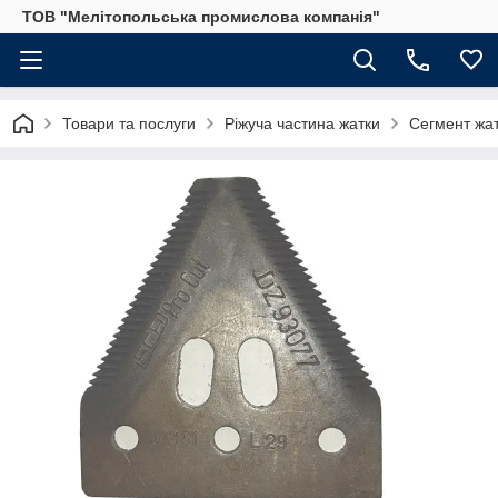
ТОВ "Мелітопольська промислова компанія"
Товари та послуги
Ріжуча частина жатки
Сегмент жат