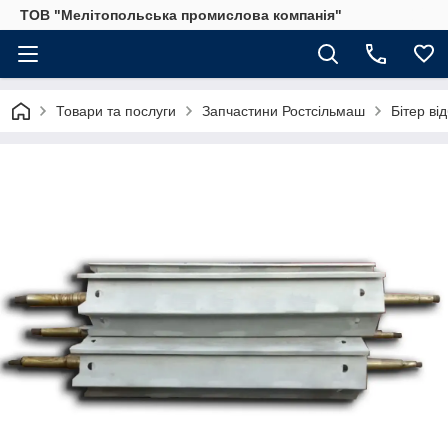
ТОВ "Мелітопольська промислова компанія"
Товари та послуги
Запчастини Ростсільмаш
Бітер ві