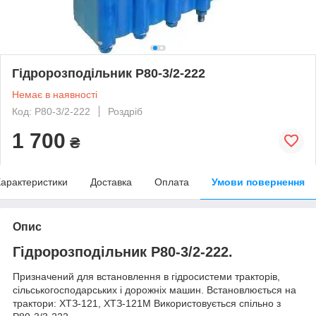
Гідророзподільник Р80-3/2-222
Немає в наявності
Код: Р80-3/2-222
Роздріб
1 700
₴
арактеристики
Доставка
Оплата
Умови повернення
Опис
Гідророзподільник
Р80-3/2-222.
Призначений для встановлення в гідросистеми тракторів,
сільськогосподарських і дорожніх машин. Встановлюється на
трактори: ХТЗ-121, ХТЗ-121М Використовується спільно з