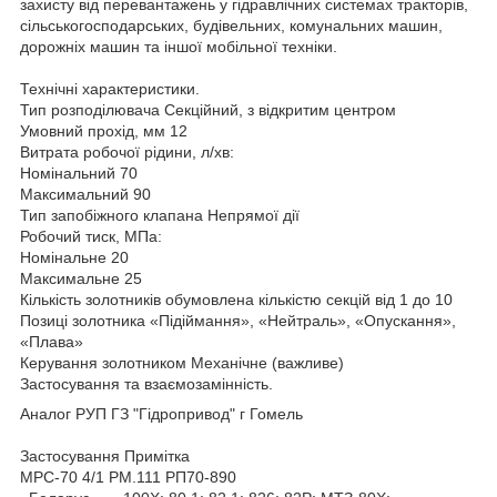
захисту від перевантажень у гідравлічних системах тракторів,
сільськогосподарських, будівельних, комунальних машин,
дорожніх машин та іншої мобільної техніки.
Технічні характеристики.
Тип розподілювача Секційний, з відкритим центром
Умовний прохід, мм 12
Витрата робочої рідини, л/хв:
Номінальний 70
Максимальний 90
Тип запобіжного клапана Непрямої дії
Робочий тиск, МПа:
Номінальне 20
Максимальне 25
Кількість золотників обумовлена кількістю секцій від 1 до 10
Позиці золотника «Підіймання», «Нейтраль», «Опускання»,
«Плава»
Керування золотником Механічне (важливе)
Застосування та взаємозамінність.
Аналог РУП ГЗ "Гідропривод" г Гомель
Застосування Примітка
МРС-70 4/1 РМ.111 РП70-890