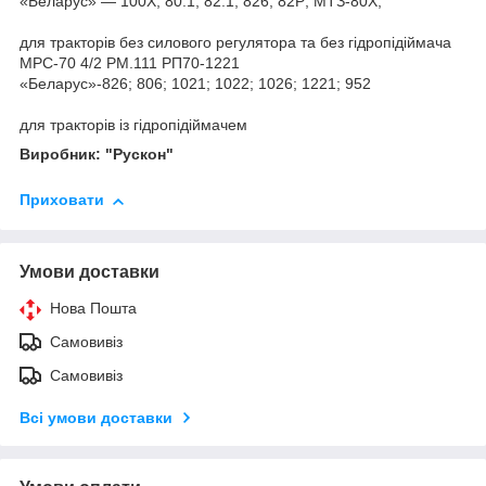
«Беларус» — 100Х; 80.1; 82.1; 826; 82Р; МТЗ-80Х;
для тракторів без силового регулятора та без гідропідіймача
МРС-70 4/2 РМ.111 РП70-1221
«Беларус»-826; 806; 1021; 1022; 1026; 1221; 952
для тракторів із гідропідіймачем
Виробник: "Рускон"
Приховати
Умови доставки
Нова Пошта
Самовивіз
Самовивіз
Всі умови доставки